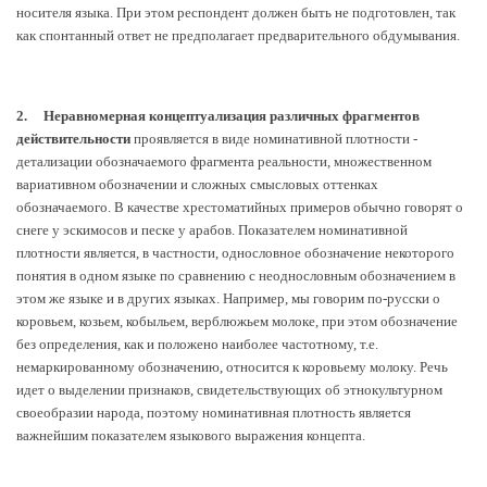
носителя языка. При этом респондент должен быть не подготовлен, так
как спонтанный ответ не предполагает предварительного обдумывания.
2.
Неравномерная концептуализация различных фрагментов
действительности
проявляется в виде номинативной плотности -
детализации обозначаемого фрагмента реальности, множественном
вариативном обозначении и сложных смысловых оттенках
обозначаемого. В качестве хрестоматийных примеров обычно говорят о
снеге у эскимосов и песке у арабов. Показателем номинативной
плотности является, в частности, однословное обозначение некоторого
понятия в одном языке по сравнению с неоднословным обозначением в
этом же языке и в других языках. Например, мы говорим по-русски о
коровьем, козьем, кобыльем, верблюжьем молоке, при этом обозначение
без определения, как и положено наиболее частотному, т.е.
немаркированному обозначению, относится к коровьему молоку. Речь
идет о выделении признаков, свидетельствующих об этнокультурном
своеобразии народа, поэтому номинативная плотность является
важнейшим показателем языкового выражения концепта.