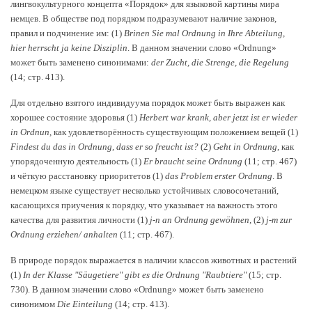
лингвокультурного концепта «Порядок» для языковой картины мира
немцев. В обществе под порядком подразумевают наличие законов,
правил и подчинение им:
(1)
Brinen
Sie
mal
Ordnung
in
Ihre
Abteilung
,
hier
herrscht
ja
keine
Disziplin
. В данном значении слово «Ordnung»
может быть заменено синонимами:
der
Zucht
,
die
Strenge
,
die
Regelung
(14; стр. 413).
Для отдельно взятого индивидуума порядок может быть выражен как
хорошее состояние здоровья (1)
Herbert
war
krank
,
aber
jetzt
ist
er
wieder
in
Ordnun
,
как удовлетворённость существующим положением вещей (1)
Findest
du
das
in
Ordnung
,
dass
er
so
freucht
ist
?
(2)
Geht
in
Ordnung
, как
упорядоченную деятельность (1)
Er
braucht
seine
Ordnung
(11; стр. 467)
и чёткую расстановку приоритетов (1)
das
Problem
erster
Ordnung
. В
немецком языке существует несколько устойчивых словосочетаний,
касающихся приучения к порядку, что указывает на важность этого
качества для развития личности (1)
j
-
n
an
Ordnung
gew
ö
hnen
,
(2)
j
-
m
zur
Ordnung
erziehen
/
anhalten
(11; стр. 467).
В природе порядок выражается в наличии классов животных и растений
(1)
In
der
Klasse
"
S
ä
ugetiere
"
gibt
es
die
Ordnung
"
Raubtiere
"
(15; стр.
730). В данном значении слово «Ordnung» может быть заменено
синонимом
Die
Einteilung
(14; стр. 413).