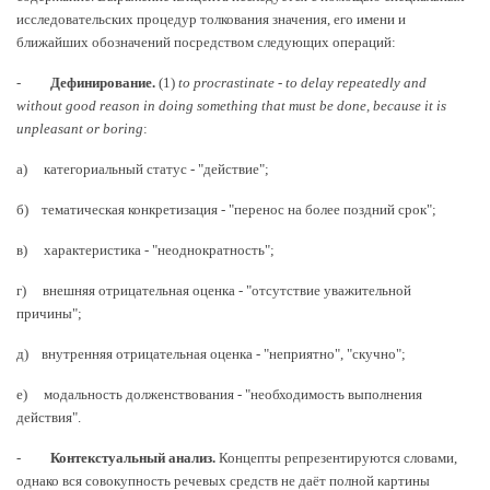
исследовательских процедур толкования значения, его имени и
ближайших обозначений посредством следующих операций:
-
Дефинирование.
(1)
to
procrastinate
-
to
delay
repeatedly
and
without
good
reason
in
doing
something
that
must
be
done
,
because
it
is
unpleasant
or
boring
:
а) категориальный статус - "действие";
б) тематическая конкретизация - "перенос на более поздний срок";
в) характеристика - "неоднократность";
г) внешняя отрицательная оценка - "отсутствие уважительной
причины";
д) внутренняя отрицательная оценка - "неприятно", "скучно";
е) модальность долженствования - "необходимость выполнения
действия".
-
Контекстуальный анализ.
Концепты репрезентируются словами,
однако вся совокупность речевых средств не даёт полной картины