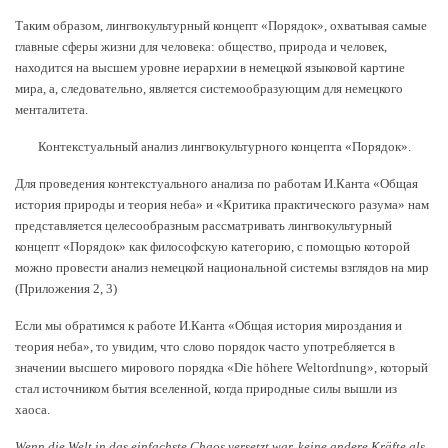
Таким образом, лингвокультурный концепт «Порядок», охватывая самые
главные сферы жизни для человека: общество, природа и человек,
находится на высшем уровне иерархии в немецкой языковой картине
мира, а, следовательно, является системообразующим для немецкого
менталитета.
Контекстуальный анализ лингвокультурного концепта «Порядок».
Для проведения контекстуального анализа по работам И.Канта «Общая
история природы и теория неба» и «Критика практического разума» нам
представляется целесообразным рассматривать лингвокультурный
концепт «Порядок» как философскую категорию, с помощью которой
можно провести анализ немецкой национальной системы взглядов на мир
(Приложения 2, 3)
Если мы обратимся к работе И.Канта «Общая история мироздания и
теория неба», то увидим, что слово порядок часто употребляется в
значении высшего мирового порядка «Die höhere Weltordnung», который
стал источником бытия вселенной, когда природные силы вышли из
хаоса.
Wenn die Welt in das einfachste Chaos versetzt war, keine andere Kräfte als