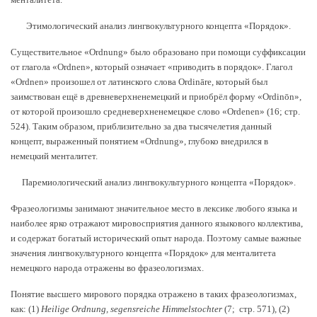
Этимологический анализ лингвокультурного концепта «Порядок».
Существительное «Ordnung» было образовано при помощи суффиксации
от глагола «Ordnen», который означает «приводить в порядок». Глагол
«Ordnen» произошел от латинского слова Ordināre, который был
заимствован ещё в древневерхненемецкий и приобрёл форму «Ordinōn»,
от которой произошло средневерхненемецкое слово «Ordenen» (16; стр.
524). Таким образом, приблизительно за два тысячелетия данный
концепт, выраженный понятием «Ordnung», глубоко внедрился в
немецкий менталитет.
Паремиологический анализ лингвокультурного концепта «Порядок».
Фразеологизмы занимают значительное место в лексике любого языка и
наиболее ярко отражают мировосприятия данного языкового коллектива,
и содержат богатый исторический опыт народа. Поэтому самые важные
значения лингвокультурного концепта «Порядок» для менталитета
немецкого народа отражены во фразеологизмах.
Понятие высшего мирового порядка отражено в таких фразеологизмах,
как: (1)
Heilige
Ordnung
,
segensreiche
Himmelstochter
(7; стр. 571)
,
(2)