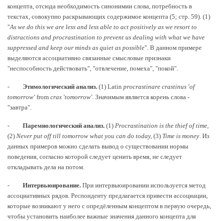
концепта, отсюда необходимость синонимии слова, потребность в
текстах, совокупно раскрывающих содержимое концепта (5; стр. 59). (1)
"
As we do this we are less and less able to act positively as we resort to
distractions and procrastination to prevent us dealing with what we have
suppressed and keep our minds as quiet as possible
". В данном примере
выделяются ассоциативно связанные смысловые признаки
"неспособность действовать", "отвлечение, помеха", "покой".
-
Этимологический
анализ
.
(1) Latin
procrastinare crastinus 'of
tomorrow'
from
cras 'tomorrow'.
Значимым является корень слова -
"завтра".
-
Паремиологический
анализ
.
(1)
Procrastination is the thief of time,
(2)
Never put off till tomorrow what you can do today,
(3)
Time is money
. Из
данных примеров можно сделать вывод о существовании нормы
поведения, согласно которой следует ценить время, не следует
откладывать дела на потом.
-
Интервьюирование.
При интервьюировании используется метод
ассоциативных рядов. Респонденту предлагается привести ассоциации,
которые возникают у него с опредёленным концептом в первую очередь,
чтобы установить наиболее важные значения данного концепта для