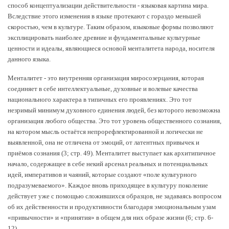
способ концептуализации действительности - языковая картина мира.
Вследствие этого изменения в языке протекают с гораздо меньшей
скоростью, чем в культуре. Таким образом, языковые формы позволяют
эксплицировать наиболее древние и фундаментальные культурные
ценности и идеалы, являющиеся основой менталитета народа, носителя
данного языка.
Менталитет - это внутренняя организация миросозерцания, которая
соединяет в себе интеллектуальные, духовные и волевые качества
национального характера в типичных его проявлениях. Это тот
незримый минимум духовного единения людей, без которого невозможна
организация любого общества. Это тот уровень общественного сознания,
на котором мысль остаётся непрорефлектированной и логически не
выявленной, она не отличена от эмоций, от латентных привычек и
приёмов сознания (3; стр. 49). Менталитет выступает как архитипичное
начало, содержащее в себе некий арсенал реальных и потенциальных
идей, императивов и чаяний, которые создают «поле культурного
подразумеваемого». Каждое вновь приходящее в культуру поколение
действует уже с помощью сложившихся образцов, не задаваясь вопросом
об их действенности и продуктивности благодаря эмоциональным узам
«привычности» и «принятия» в общем для них образе жизни (6; стр. 6-
12).