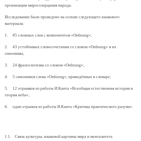
организации миросозерцания народа.
Исследование было проведено на основе следующего языкового
материала:
1. 85 сложных слов с компонентом «Ordnung»;
2. 43 устойчивых словосочетания со словом «Ordnung» и их
синонимы;
3. 24 фразеологизма со словом «Ordnung»;
4. 5 синонимов слова «Ordnung», приведённых в словаре;
5. 12 отрывков из работы И.Канта «Всеобщая естественная история и
теория неба»;
6. один отрывок из работы И.Канта «Критика практического разума».
1.1. Связь культуры, языковой картины мира и менталитета
.