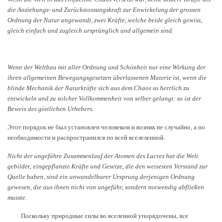
die Anziehungs- und Zurückstossungskraft zur Enwickelung der grossen
Ordnung der Natur angewandt, zwei Kräfte, welche beide gleich gewiss,
gleich einfach und zugleich ursprünglich und allgemein sind.
Wenn der Weltbau mit aller Ordnung und Schönheit nur eine Wirkung der
ihren allgemeinen Bewegungsgesetzen überlassenen Materie ist, wenn die
blinde Mechanik der Naturkräfte sich aus dem Chaos so herrlich zu
entwickeln und zu solcher Vollkommenheit von selber gelangt: so ist der
Beweis des göttlichen Urhebers.
Этот порядок не был установлен человеком и возник не случайно, а по
необходимости и распространился по всей вселеленной.
Nicht
der
ungef
ä
hre
Zusammenlauf
der
Atomen
des
Lucrez
hat
die
Welt
gebildet
;
eingepflanzte
Kr
ä
fte
und
Gesetze
,
die
den
weisesten
Verstand
zur
Quelle
haben
,
sind
ein
unwandelbarer
Ursprung
derjenigen
Ordnung
gewesen
,
die
aus
ihnen
nicht
von
ungef
ä
hr
,
sondern
notwendig
abflie
ß
en
musste
.
Поскольку природные силы во вселенной упорядочены, все