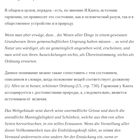
В общем и целом, порядок - есть, по мнению И.Канта, источник
гармонии, он привносит это состояние, как в человеческий разум, так и в
общественное устройство и в природу.
Wenn man aber erwägt, dass... die Wesen aller Dinge in einem gewisssen
Grundwesen ihren gemenschaftlichen Ursprung haben müssen ... so wird die
Natur uns würdiger, als sie gemeiniglich angesehen wird, erscheinen, und
man wird von ihren Auswickelungen nichts, als Übereinstimmung, nichts als
Ordnung erwarten.
Данное понимание можно также сопоставить с тем состоянием,
описанном в словаре, когда положение вещей соответствует должному
(1)
Alles ist in besser, schönster Ordnung
(15; стр. 730). Гармония у Канта
ассоциируется с достоинствами природы, а, следовательно, является
источником её величия.
Das Weltgebäude setzt durch seine unermeßliche Grösse und durch die
unendliche Mannigfaltigkeit und Schönheit, welche aus ihm von allen
Seiten hervorleuchtet, in ein stilles Erstaunen. Wenn die Vorstellung aller
dieser Vollkommenheit nun die Einbildungskraft rührt, so nimmt den
Verstand andererseits eine andere Art der Entzückung ein, wenn er