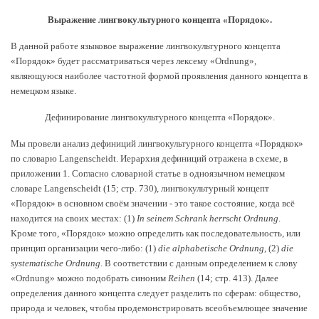
Выражение лингвокультурного концепта «Порядок».
В данной работе языковое выражение лингвокультурного концепта
«Порядок» будет рассматриваться через лексему «Ordnung»,
являющуюся наиболее частотной формой проявления данного концепта в
немецком языке.
Дефинирование лингвокультурного концепта «Порядок».
Мы провели анализ дефиниций лингвокультурного концепта «Порядкок»
по словарю
Langenscheidt. Иерархия дефиниций отражена в схеме, в
приложении 1. Согласно словарной статье в одноязычном немецком
словаре Langenscheidt (15; стр. 730), лингвокультурный концепт
«Порядок» в основном своём значении - это такое состояние, когда всё
находится на своих местах: (1)
In seinem Schrank herrscht Ordnung
.
Кроме того, «Порядок» можно определить как последовательность, или
принцип организации чего-либо: (1)
die alphabetische Ordnung
, (2)
die
systematische Ordnung
. В соответствии с данным определением к слову
«Ordnung» можно подобрать синоним
Reihen
(14; стр. 413).
Далее
определения данного концепта следует разделить по сферам: общество,
природа и человек, чтобы продемонстрировать всеобъемлющее значение