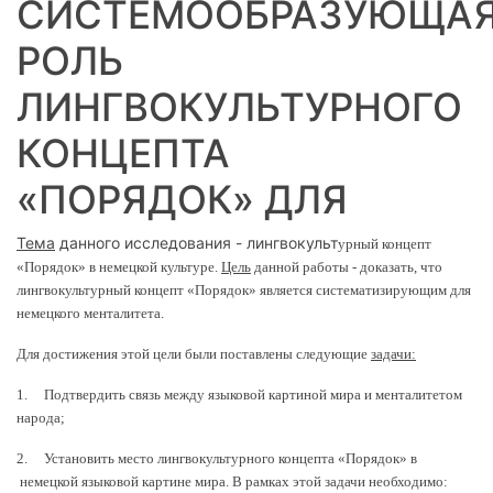
СИСТЕМООБРАЗУЮЩА
РОЛЬ
ЛИНГВОКУЛЬТУРНОГО
КОНЦЕПТА
«ПОРЯДОК» ДЛЯ
Тема
данного исследования - лингвокульт
урный концепт
«Порядок» в немецкой культуре.
Цель
данной работы - доказать, что
лингвокультурный концепт «Порядок» является систематизирующим для
немецкого менталитета.
Для достижения этой цели были поставлены следующие
задачи:
1. Подтвердить связь между языковой картиной мира и менталитетом
народа;
2. Установить место
лингвокультурного концепта «Порядок»
в
немецкой языковой картине мира. В рамках этой задачи необходимо: