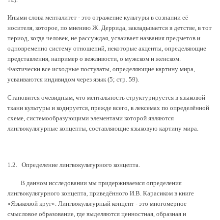
Иными слова менталитет - это отражение культуры в сознании её
носителя, которое, по мнению Ж. Деррида, закладывается в детстве, в тот
период, когда человек, не рассуждая, усваивает названия предметов и
одновременно систему отношений, некоторые акценты, определяющие
представления, например о вежливости, о мужском и женском.
Фактически все исходные постулаты, определяющие картину мира,
усваиваются индивидом через язык (5; стр. 59).
Становится очевидным, что ментальность структурируется в языковой
ткани культуры и кодируется, прежде всего, в лексемах по определённой
схеме, системообразующими элементами которой являются
лингвокультурные концепты, составляющие языковую картину мира.
1.2. Определение лингвокультурного концепта
.
В данном исследовании мы придерживаемся определения
лингвокультурного концепта, приведённого И.В. Карасиком в книге
«Языковой круг».
Лингвокультурный концепт
- это многомерное
смысловое образование, где выделяются ценностная, образная и