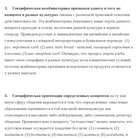
3.
Специфическая комбинаторика признаков одного и того же
концепта в разных культурах
связана с различной практикой освоения
действительности. Эта комбинаторика показывает, какие черты данного
концепта приходят в голову носителям данной культуры в первую
очередь. Приведем русские и эквивалентные им английские и китайские
словосочетания в словарной интерпретации и буквальном переводе:
(1)
рус
. черствый
хлеб,
(2) англ
. stale bread - затхлый, пахнущий сыростью и
плесенью,
(3) кит.
твердый хлеб.
Очевидно, что процесс порчи хлеба
имеет свою специфику в разных культурах из-за климатических условий,
поэтому комбинаторика признаков испорченности продукта отличается
у разных народов.
4.
Специфическая ориентация определенных концептов
на ту или
иную сферу общения выражается в том, что определенные смысловые
образования оцениваются в той или иной лингвокультуре как
относящиеся к высокому либо нейтральному, либо сниженному регистру
общения. Применительно к концепту "путешествие" можно заметить, что
в русском языке осуждается хождение без цели: (1)
слоняться,
(2)
шататься,
(3)
болтаться,
(4)
таскаться,
(5)
шляться,
(6)
шлёндать
, и