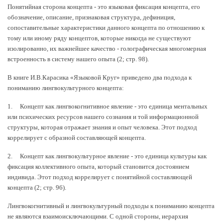
Понятийная сторона концепта - это языковая фиксация концепта, его
обозначение, описание, признаковая структура, дефиниция,
сопоставительные характеристики данного концепта по отношению к
тому или иному ряду концептов, которые никогда не существуют
изолированно, их важнейшее качество - голографическая многомерная
встроенность в систему нашего опыта (2; стр. 98).
В книге И.В.Карасика «Языковой Круг» приведено два подхода к
пониманию лингвокультурного концепта:
1. Концепт как лингвокогнитивное явление - это единица ментальных
или психических ресурсов нашего сознания и той информационной
структуры, которая отражает знания и опыт человека. Этот подход
коррелирует с образной составляющей концепта.
2. Концепт как лингвокультурное явление - это единица культуры как
фиксация коллективного опыта, который становится достоянием
индивида. Этот подход коррелирует с понятийной составляющей
концепта (2; стр. 96).
Лингвокогнитивный и лингвокультурный подходы к пониманию концепта
не являются взаимоисключающими. С одной стороны, иерархия