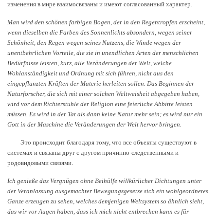
изменения в мире взаимосвязаны и имеют согласованный характер.
Man wird den schönen farbigen Bogen, der in den Regentropfen erscheint,
wenn dieselben die Farben des Sonnenlichts absondern, wegen seiner
Schönheit, den Regen wegen seines Nutzens, die Winde wegen der
unentbehrlichen Vorteile, die sie in unendlichen Arten der menschlichen
Bedürfnisse leisten, kurz, alle Veränderungen der Welt, welche
Wohlanständigkeit und Ordnung mit sich führen, nicht aus den
eingepflanzten Kräften der Materie herleiten sollen. Das Beginnen der
Naturforscher, die sich mit einer solchen Weltweisheit abgegeben haben,
wird vor dem Richterstuhle der Religion eine feierliche Abbitte leisten
müssen. Es wird in der Tat als dann keine Natur mehr sein; es wird nur ein
Gott in der Maschine die Veränderungen der Welt hervor bringen.
Это происходит благодаря тому, что все объекты существуют в
системах и связаны друг с другом причинно-следственными и
родовидовыми связями.
Ich genieße das Vergnügen ohne Beihülfe willkürlicher Dichtungen unter
der Veranlassung ausgemachter Bewegungsgesetze sich ein wohlgeordnetes
Ganze erzeugen zu sehen, welches demjenigen Weltsystem so ähnlich sieht,
das wir vor Augen haben, dass ich mich nicht entbrechen kann es für