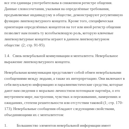
все эти единицы употребительны в сниженном регистре общения.
Данные словосочетания, указывая на определённые требования,
предъявляемые индивидууму в обществе, демонстрируют регулятивную
функцию лингвокультурного концепта. Кроме того, специфическая
ориентация определённых концептов на тот или иной регистр общения
позволяет нам понять ту всеобъемлющую роль, которую ключевые
лингвокультурные концепты играют в данном лингвокультурном
обществе (2; стр. 91-95).
1.4. Связь невербальной коммуникации и менталитета
. Невербальное
выражение лингвокультурного концепта.
Невербальная коммуникация представляет собой обмен невербальными
сообщениями между людьми, а также их интерпретацию. Они включают в
себя визуальную информацию и паралингвистические средства, которые
дают нам сведения о морально личностном потенциале партнёра, о его
внутреннем мире, настроении, чувствах и переживаниях, намерениях и
ожиданиях, степени решительности или отсутствии таковой (1; стр. 170-
173). Невербальные сообщения обладают следующими свойствами,
объединяющими их с менталитетом:
1. Большинство элементов невербальной информации имеет