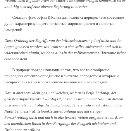
wesentlichen Eigenschaften der Materie zu Stande bringen können, so sei es
unnöthig sich auf eine oberste Regierung zu berufen.
Согласно философии И.Канта для человека порядок - это состояние
души, характеризующееся четкостью мировосприятия и ясностью
намерений.
Diese Ordnung der Begriffe von der Willensbestimmung darf nicht aus den
Augen gelassen werden; weil man sonst sich selbst mißversteht und sich zu
widersprechen glaubt, wo doch alles in der vollkommensten Harmonie neben
einander steht.
В природе порядок воплощен в том, что всё многообразие
природных объектов объединено в системы, посредством которых и
распространялся на всю вселенную высший мировой порядок.
Das ist aber was Wichtiges, und welches, wofern es Beifall erlangt, der
grössten Aufmerksamkeit würdig ist, dass die Ordnung der Natur in diesem
unserem System zu Folge die Schöpfung, oder vielmehr die Ausbildung der
Natur bei diesem Mittelpunkte zuerst anfängt und mit stetiger
Fortschreitung nach und nach in alle fernere Weiten ausgebreitet wird, um
den unendlichen Raum in dem Fortgange der Ewigkeit mit Welten und
Ordnungen zu erfüllen.