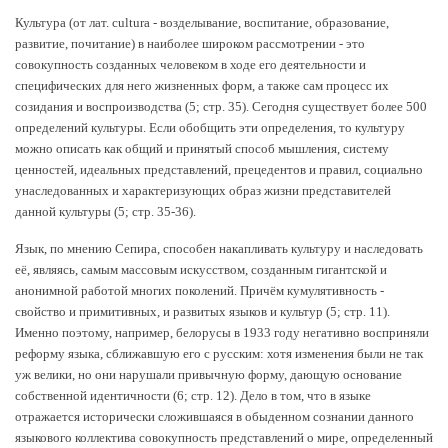
Культура (от лат. cultura - возделывание, воспитание, образование,
развитие, почитание) в наиболее широком рассмотрении - это
совокупность созданных человеком в ходе его деятельности и
специфических для него жизненных форм, а также сам процесс их
созидания и воспроизводства (5; стр. 35). Сегодня существует более 500
определений культуры. Если обобщить эти определения, то культуру
можно описать как общий и принятый способ мышления, систему
ценностей, идеальных представлений, прецедентов и правил, социально
унаследованных и характеризующих образ жизни представителей
данной культуры (5; стр. 35-36).
Язык, по мнению Сепира, способен накапливать культуру и наследовать
её, являясь, самым массовым искусством, созданным гигантской и
анонимной работой многих поколений. Причём кумулятивность -
свойство и примитивных, и развитых языков и культур (5; стр. 11).
Именно поэтому, например, белорусы в 1933 году негативно восприняли
реформу языка, сближавшую его с русским: хотя изменения были не так
уж велики, но они нарушали привычную форму, дающую основание
собственной идентичности (6; стр. 12). Дело в том, что в языке
отражается исторически сложившаяся в обыденном сознании данного
языкового коллектива совокупность представлений о мире, определенный