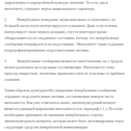
закрепленное в определённой культуре значение. То есть, как и
менталитет, отражает черты национального характера.
2. Невербальное поведение, непроизвольное и спонтанное, по
большей части плохо контролируется сознанием. Даже если человек
контролирует свою первую реакцию, спустя некоторое время
обнаруживается его подлинное состояние, потому что невербальные
сообщения генерируются на подсознании. Менталитет также содержит
непрорефлектированные подсознательные мотивы.
3. Невербальные сообщения являются синтетичными, их с трудом
можно разложить на отдельные составляющие. Менталитету тоже
присущ синкретизм: латентные привычки в нём не отделены от приёмов
сознания.
Таким образом, культурнообусловденные невербальные сообщения
отражают подсознательные мотивы, составляющие важную часть
менталитета. Как уже отмечалось выше, лингвокультурный концепт
является единицей выражения менталитета (см. параграф 1.1.). Поэтому
необходимо принимать во внимание невербальную сторону
лингвокультурного концепта, которая может быть эксплицирована через
следующие средства невербальной коммуникации: