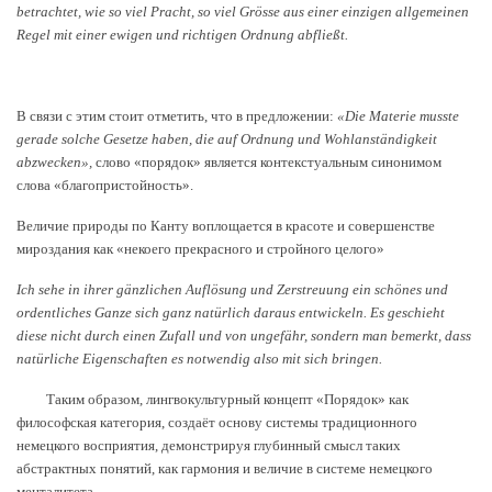
betrachtet, wie so viel Pracht, so viel Grösse aus einer einzigen allgemeinen
Regel mit einer ewigen und richtigen Ordnung abfließt.
В связи с этим стоит отметить, что в предложении:
«Die Materie musste
gerade solche Gesetze haben, die auf Ordnung und Wohlanständigkeit
abzwecken»,
слово «порядок» является контекстуальным синонимом
слова «благопристойность».
Величие природы по Канту воплощается в красоте и совершенстве
мироздания как «некоего прекрасного и стройного целого»
Ich sehe in ihrer gänzlichen Auflösung und Zerstreuung ein schönes und
ordentliches Ganze sich ganz natürlich daraus entwickeln. Es geschieht
diese nicht durch einen Zufall und von ungefähr, sondern man bemerkt, dass
natürliche Eigenschaften es notwendig also mit sich bringen.
Таким образом, лингвокультурный концепт «Порядок» как
философская категория, создаёт основу системы традиционного
немецкого восприятия, демонстрируя глубинный смысл таких
абстрактных понятий, как гармония и величие в системе немецкого
менталитета.