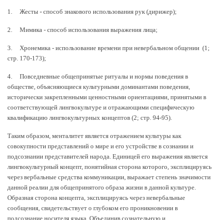
1. Жесты
-
способ знакового использования рук (дирижер);
2. Мимика - способ использования выражения лица;
3. Хронемика - использование времени при невербальном общении (1;
стр. 170-173);
4. Повседневные общепринятые ритуалы и нормы поведения в
обществе, объясняющиеся культурными доминантами поведения,
исторически закрепленными ценностными ориентациями, принятыми в
соответствующей лингвокультуре и отражающими специфическую
квалификацию лингвокультурных концептов (2; стр. 94-95).
Таким образом, менталитет является отражением культуры как
совокупности представлений о мире и его устройстве в сознании и
подсознании представителей народа. Единицей его выражения является
лингвокультурный концепт, понятийная сторона которого, эксплицируясь
через вербальные средства коммуникации, выражает степень значимости
данной реалии для общепринятого образа жизни в данной культуре.
Образная сторона концепта, эксплицируясь через невербальные
сообщения, свидетельствует о глубоком его проникновении в
подсознание носителя языка. Объединив сознательную и