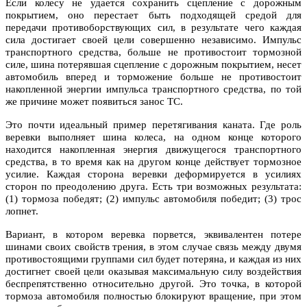
Если колесу не удается сохранить сцепление с дорожным
покрытием, оно перестает быть подходящей средой для
передачи противоборствующих сил, в результате чего каждая
сила достигает своей цели совершенно независимо. Импульс
транспортного средства, больше не противостоит тормозной
силе, шина потерявшая сцепление с дорожным покрытием, несет
автомобиль вперед и торможение больше не противостоит
накопленной энергии импульса транспортного средства, по той
же причине может появиться занос ТС.
Это почти идеальный пример перетягивания каната. Где роль
веревки выполняет шина колеса, на одном конце которого
находится накопленная энергия движущегося транспортного
средства, в то время как на другом конце действует тормозное
усилие. Каждая сторона веревки деформируется в усилиях
сторон по преодолению друга. Есть три возможных результата:
(1) тормоза победят; (2) импульс автомобиля победит; (3) трос
лопнет.
Вариант, в котором веревка порвется, эквивалентен потере
шинами своих свойств трения, в этом случае связь между двумя
противостоящими группами сил будет потеряна, и каждая из них
достигнет своей цели оказывая максимальную силу воздействия
беспрепятственно относительно другой. Это точка, в которой
тормоза автомобиля полностью блокируют вращение, при этом