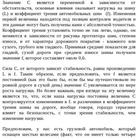
Значение C является переменной в зависимости от
обстоятельств, основные влияния оказывает нагрузка на шину
(L) и коэффициент трения автомобильных шин (f). Изменения
первой величины находится под полным контролем водителя и
эти данные могут быть получены нами с абсолютной точностью.
Коэффициент трения установить точно не так легко, однако, он
меняются в зависимости от рисунка протектора шин, степени
износа, и от характера дорожного покрытия - влажного или
сухого, грубого или гладкого. Принимая средние показатели для
гладкой, сухой дороги при среднем износе шины получаем
значение f, которое составляет около 0,6.
Сила С, от которого зависит стабильность, равна произведению
L и f. Таким образом, если предположить, что f является
постоянной (как это было бы, если бы мы путешествовали по
ровной дороге в сухой день) значение С увеличивается по мере
роста нагрузки. Но более важным, при взгляде на эту величину
является то, что, если наша нагрузка постоянна величина С
контролируется изменениями в f. и различиями в коэффициенте
трения шины на дороге, вообще говоря, гораздо серьезнее
влияет на безопасность, с точки зрения стабильности, чем
изменение нагрузки.
Предположим, у нас есть грузовой автомобиль, который
оснащен шестью колесами (факт, что он имеет только четыре