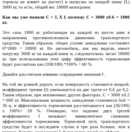
тормоза не влияет на расчет) и нагрузка на каждой шине (L)
3000 кг, то есть, общий вес 18000 килограмм.
Как мы уже поняли C = L X f, поэтому C = 3000 x0.6 = 1800
кг.
Это сила 1800 кг работающая на каждой из шести шин в
направлении противоположном движению транспортного
средства. Таким образом, общее усилие замедления составляет
6*1800 = 10800 кг. Но автомобиль, как мы видели, имеет
нагрузку 3000 кг на каждой шине и, следовательно, весит 18000
кг, при использовании этих цифр эффективность торможения
будет рассчитана как (108/180) *100% = 60 %.
Давайте рассчитаем влияние сокращения значения f .
На той же ровной дороге, если поверхность становится мокрой,
коэффициент трения (f) уменьшается на две трети от 0,6 до 0,2.
Таким образом, при неизменных других факторах, C = 3000 x0.2
= 600 кг. Максимальная мощность замедления становится 6х6 =
36 ц. и эффективность торможения рассчитывается как (36/180)
x 100%= 20 %. Очевидно, что падение двух третей
коэффициента f вызывает эквивалентное снижение
эффективности торможения. Тормозной путь транспортного
средства будет в последнем случае в три раза больше, чем в