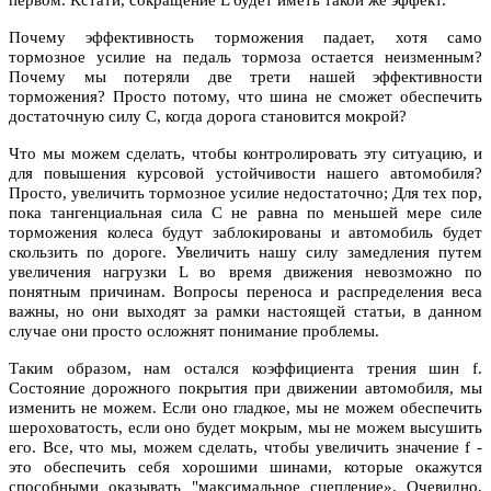
первом. Кстати, сокращение L будет иметь такой же эффект.
Почему эффективность торможения падает, хотя само
тормозное усилие на педаль тормоза остается неизменным?
Почему мы потеряли две трети нашей эффективности
торможения? Просто потому, что шина не сможет обеспечить
достаточную силу С, когда дорога становится мокрой?
Что мы можем сделать, чтобы контролировать эту ситуацию, и
для повышения курсовой устойчивости нашего автомобиля?
Просто, увеличить тормозное усилие недостаточно; Для тех пор,
пока тангенциальная сила С не равна по меньшей мере силе
торможения колеса будут заблокированы и автомобиль будет
скользить по дороге. Увеличить нашу силу замедления путем
увеличения нагрузки L во время движения невозможно по
понятным причинам. Вопросы переноса и распределения веса
важны, но они выходят за рамки настоящей статьи, в данном
случае они просто осложнят понимание проблемы.
Таким образом, нам остался коэффициента трения шин f.
Состояние дорожного покрытия при движении автомобиля, мы
изменить не можем. Если оно гладкое, мы не можем обеспечить
шероховатость, если оно будет мокрым, мы не можем высушить
его. Все, что мы, можем сделать, чтобы увеличить значение f -
это обеспечить себя хорошими шинами, которые окажутся
способными оказывать "максимальное сцепление». Очевидно,