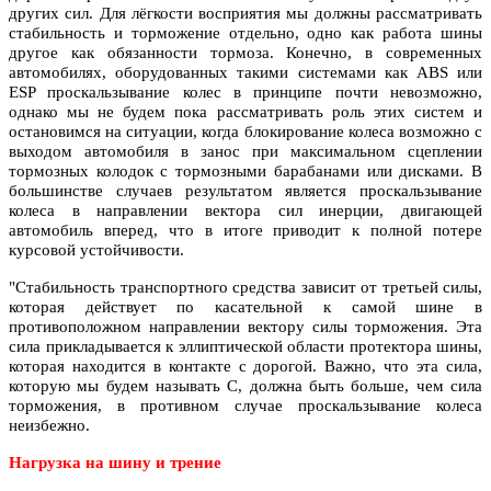
других сил. Для лёгкости восприятия мы должны рассматривать
стабильность и торможение отдельно, одно как работа шины
другое как обязанности тормоза. Конечно, в современных
автомобилях, оборудованных такими системами как ABS или
ESP проскальзывание колес в принципе почти невозможно,
однако мы не будем пока рассматривать роль этих систем и
остановимся на ситуации, когда блокирование колеса возможно с
выходом автомобиля в занос при максимальном сцеплении
тормозных колодок с тормозными барабанами или дисками. В
большинстве случаев результатом является проскальзывание
колеса в направлении вектора сил инерции, двигающей
автомобиль вперед, что в итоге приводит к полной потере
курсовой устойчивости.
"Стабильность транспортного средства зависит от третьей силы,
которая действует по касательной к самой шине в
противоположном направлении вектору силы торможения. Эта
сила прикладывается к эллиптической области протектора шины,
которая находится в контакте с дорогой. Важно, что эта сила,
которую мы будем называть C, должна быть больше, чем сила
торможения, в противном случае проскальзывание колеса
неизбежно.
Нагрузка на шину и трение