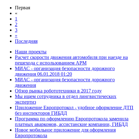
Первая
«
1
2
3
»
Последняя
Наши проекты
Расчет скорости движения автомобиля при наезде на
пешехода с использованием АРМ
МИАС - организация безопасности дорожного
движения 06.01.2018 01:20
МИАС - организация безопасности дорожного
движения
Обзор рынка робототехники в 2017 году
Мы ищем сотрудника в отдел лингвистических
экспертиз
Приложение Европротокол - удобное оформление ДТП
без инспекторов ГИБДД
Программа по оформлению Европротокола заменила
платных аваркомов, ассистанские компании, ГИБДД
Новое мобильное приложение для оформления
Европротокола