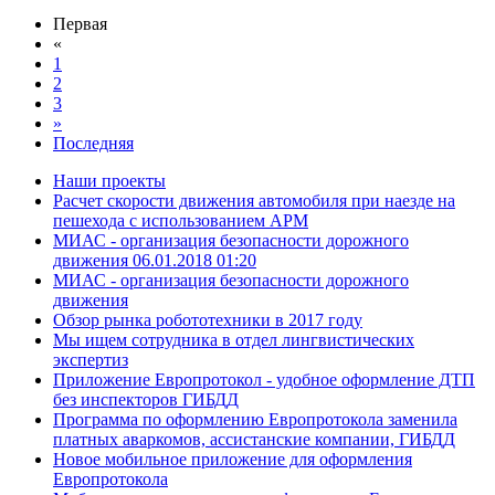
Первая
«
1
2
3
»
Последняя
Наши проекты
Расчет скорости движения автомобиля при наезде на
пешехода с использованием АРМ
МИАС - организация безопасности дорожного
движения 06.01.2018 01:20
МИАС - организация безопасности дорожного
движения
Обзор рынка робототехники в 2017 году
Мы ищем сотрудника в отдел лингвистических
экспертиз
Приложение Европротокол - удобное оформление ДТП
без инспекторов ГИБДД
Программа по оформлению Европротокола заменила
платных аваркомов, ассистанские компании, ГИБДД
Новое мобильное приложение для оформления
Европротокола