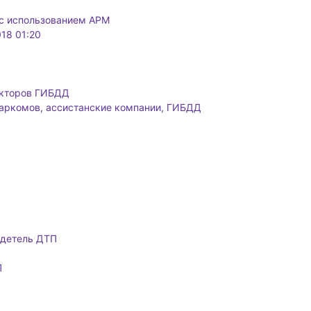
 с использованием АРМ
18 01:20
екторов ГИБДД
аркомов, ассистанские компании, ГИБДД
идетель ДТП
П