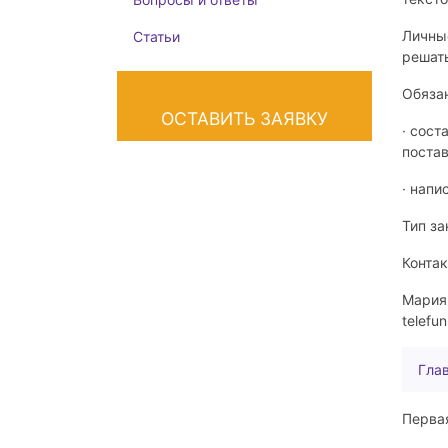
Личные
Статьи
решат
Обяза
ОСТАВИТЬ ЗАЯВКУ
· сост
поста
· напи
Тип за
Контак
Мария 
telefu
Гла
Перва