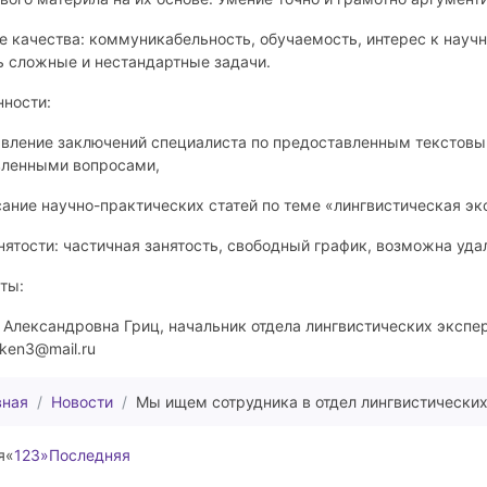
 качества: коммуникабельность, обучаемость, интерес к научн
ь сложные и нестандартные задачи.
нности:
авление заключений специалиста по предоставленным текстовы
вленными вопросами,
сание научно-практических статей по теме «лингвистическая эк
нятости: частичная занятость, свободный график, возможна уда
ты:
Александровна Гриц, начальник отдела лингвистических экспе
nken3@mail.ru
вная
Новости
Мы ищем сотрудника в отдел лингвистических
я
«
1
2
3
»
Последняя