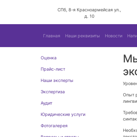
СПб, 8-я Красноармейсая ул.,
д. 10
Главная
Наши реквизиты
Новости
Нап
Мы
Оценка
эк
Прайс-лист
Наши эксперты
Урове
Экспертиза
Опыт р
лингви
Аудит
Требов
Юридические услуги
синтак
Фотогалерея
Необх
тексто
Вопросы и ответы