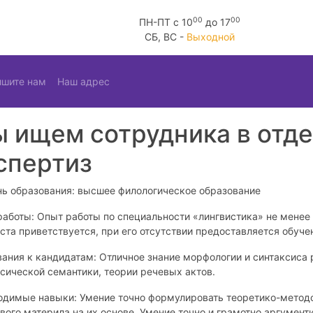
00
00
ПН-ПТ c 10
до 17
СБ, ВС -
Выходной
ишите нам
Наш адрес
 ищем сотрудника в отде
спертиз
нь образования: высшее филологическое образование
аботы: Опыт работы по специальности «лингвистика» не менее 
ста приветствуется, при его отсутствии предоставляется обуче
ания к кандидатам: Отличное знание морфологии и синтаксиса 
сической семантики, теории речевых актов.
одимые навыки: Умение точно формулировать теоретико-методо
вого материла на их основе. Умение точно и грамотно аргумент