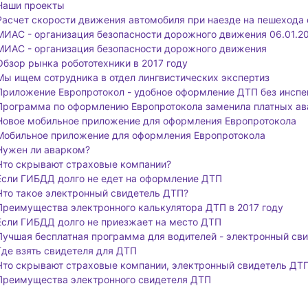
Наши проекты
Расчет скорости движения автомобиля при наезде на пешехода
МИАС - организация безопасности дорожного движения 06.01.20
МИАС - организация безопасности дорожного движения
Обзор рынка робототехники в 2017 году
Мы ищем сотрудника в отдел лингвистических экспертиз
Приложение Европротокол - удобное оформление ДТП без инсп
Программа по оформлению Европротокола заменила платных ав
Новое мобильное приложение для оформления Европротокола
Мобильное приложение для оформления Европротокола
Нужен ли аварком?
Что скрывают страховые компании?
Если ГИБДД долго не едет на оформление ДТП
Что такое электронный свидетель ДТП?
Преимущества электронного калькулятора ДТП в 2017 году
Если ГИБДД долго не приезжает на место ДТП
Лучшая бесплатная программа для водителей - электронный св
Где взять свидетеля для ДТП
Что скрывают страховые компании, электронный свидетель ДТ
Преимущества электронного свидетеля ДТП